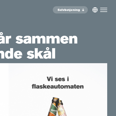
Selvbetjening
går sammen
nde skål