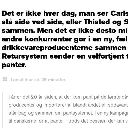
Det er ikke hver dag, man ser Car
stå side ved side, eller Thisted o
sammen. Men det er ikke desto min
andre konkurrenter gør i en ny, fæ
drikkevareproducenterne sammen
Retursystem sender en velfortjent t
panter.
Læsetid er ca.
29
minutter.
I år er det 20 år siden, at der kom pant på de første då
producenter og importører af blandt andet øl, sodavand,
står bag og sammen om pantsystemet. I en ny kampag
til danskerne for at pante – trods det besvær, der kan 