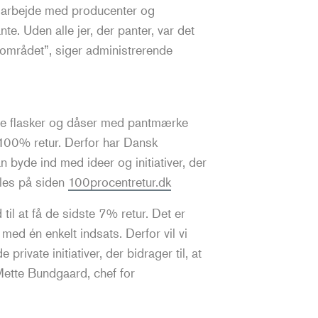
amarbejde med producenter og
nte. Uden alle jer, der panter, var det
området”, siger administrerende
lle flasker og dåser med pantmærke
å 100% retur. Derfor har Dansk
 byde ind med ideer og initiativer, der
mles på siden
100procentretur.dk
 til at få de sidste 7% retur. Det er
med én enkelt indsats. Derfor vil vi
rivate initiativer, der bidrager til, at
-Mette Bundgaard, chef for