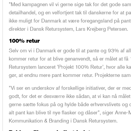
”Med kampagnen vil vi gerne sige tak for det gode s
detailhandel, og en velfortjent tak til danskerne for at pa
ikke muligt for Danmark at være foregangsland på pant
direktør i Dansk Retursystem, Lars Krejberg Petersen.
100% retur
Selv om vi i Danmark er gode til at pante og 93% af a
kommer retur for at blive genanvendt, så er målet at f
Retursystem lanceret ’Projekt 100% Retur’, hvor alle kan
gør, at endnu mere pant kommer retur. Projekterne sa
”Vi ser en underskov af forskellige initiativer, der er med
godt, for det er desværre ikke sådan, at vi kan nå målet 
gerne sætte fokus på og hylde både erhvervslivets og de p
alt pant kan blive til nye flasker og dåser”, siger Anne
Kommunikation & Branding i Dansk Retursystem.