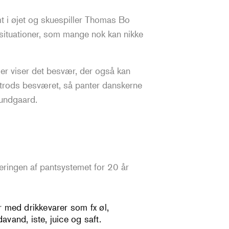
t i øjet og skuespiller Thomas Bo
situationer, som mange nok kan nikke
der viser det besvær, der også kan
t trods besværet, så panter danskerne
Bundgaard.
ringen af pantsystemet for 20 år
r med drikkevarer som fx øl,
avand, iste, juice og saft.