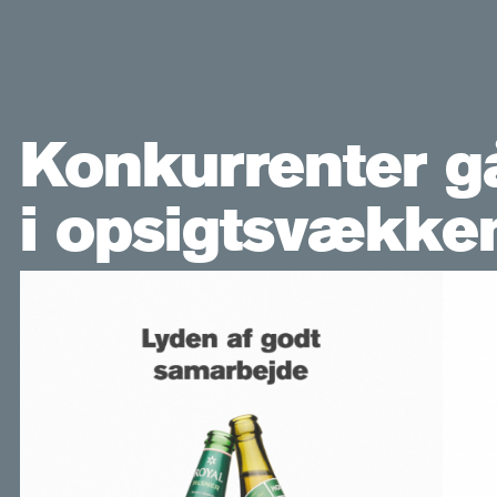
Konkurrenter 
i opsigtsvække