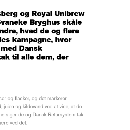
lsberg og Royal Unibrew
g Svaneke Bryghus skåle
dre, hvad de og flere
lles kampagne, hvor
 med Dansk
ak til alle dem, der
ser og flasker, og det markerer
 juice og kildevand ved at vise, at de
ne siger de og Dansk Retursystem tak
være ved det.