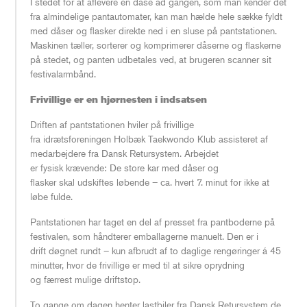
I stedet for at aflevere én dåse ad gangen, som man kender det
fra almindelige pantautomater, kan man hælde hele sække fyldt
med dåser og flasker direkte ned i en sluse på pantstationen.
Maskinen tæller, sorterer og komprimerer dåserne og flaskerne
på stedet, og panten udbetales ved, at brugeren scanner sit
festivalarmbånd.
Frivillige er en hjørnesten i indsatsen
Driften af pantstationen hviler på frivillige
fra idrætsforeningen Holbæk Taekwondo Klub assisteret af
medarbejdere fra Dansk Retursystem. Arbejdet
er fysisk krævende: De store kar med dåser og
flasker skal udskiftes løbende – ca. hvert 7. minut for ikke at
løbe fulde.
Pantstationen har taget en del af presset fra pantboderne på
festivalen, som håndterer emballagerne manuelt. Den er i
drift døgnet rundt – kun afbrudt af to daglige rengøringer á 45
minutter, hvor de frivillige er med til at sikre oprydning
og færrest mulige driftstop.
To gange om dagen henter lastbiler fra Dansk Retursystem de