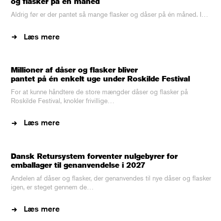
og flasker på én måned
Aldrig før er der pantet så mange flasker og dåser på én måned. I…
Læs mere
Millioner af dåser og flasker bliver
pantet på én enkelt uge under Roskilde Festival
For at kunne håndtere de store mængder dåser og flasker på
Roskilde Festival, knokler frivillige…
Læs mere
Dansk Retursystem forventer nulgebyrer for
emballager til genanvendelse i 2027
Andelen af dåser og flasker, der genanvendes til nye dåser og flasker
igen, er steget gennem de…
Læs mere