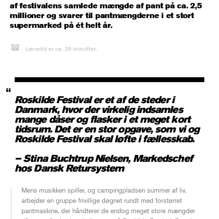
af festivalens samlede mængde af pant på ca. 2,5
millioner og svarer til pantmængderne i et stort
supermarked på ét helt år.
Læsetid er ca.
28
minutter.
EU’s krav om flere
genbrugsflasker hjælper ikke
klimaet
Roskilde Festival er et af de steder i
Danmark, hvor der virkelig indsamles
I 2030 skal genbrugsflasker udgøre 10 % af markedet for
mange dåser og flasker i et meget kort
drikkevarer, lyder krav fra EU. Men flere genbrugsflasker i Danmark
tidsrum. Det er en stor opgave, som vi og
sikrer ikke klimagevinster. Genbrugskravet vil medføre store
omkostninger for bryggerierne, som vil ramme forbrugere i form af
Roskilde Festival skal løfte i fællesskab.
højere priser og ringere udvalg i supermarkedet, vurderer Dansk
Retursystem, som mener, Folketinget og en ny regering bør lægge
– Stina Buchtrup Nielsen, Markedschef
pres på EU-Kommissionen, så flasker og dåser, der indgår i det
hos Dansk Retursystem
danske pant- og retursystem, fritages fra kravet.
Mens musikken spiller, og campingpladsen summer af liv,
En ny livscyklusanalyse fra Teknologisk Institut viser, at der ikke er
belæg for at konkludere, at genbrugsflasker generelt har en lavere
arbejder en gruppe frivillige døgnet rundt med forstørret
klimapåvirkning end genanvendelige emballager.
pantmaskine, der håndterer de endog meget store mængder