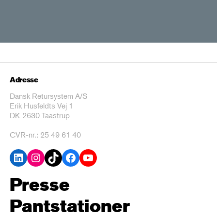
Adresse
Dansk Retursystem A/S
Erik Husfeldts Vej 1
DK-2630 Taastrup
CVR-nr.: 25 49 61 40
LinkedIn
Instagram
TikTok
Facebook
YouTube
Presse
Pantstationer