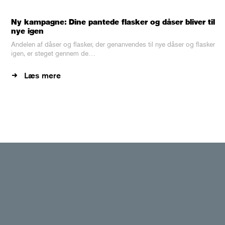
Ny kampagne: Dine pantede flasker og dåser bliver til
nye igen
Andelen af dåser og flasker, der genanvendes til nye dåser og flasker
igen, er steget gennem de…
Læs mere