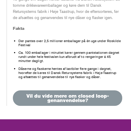
tomme drikkevareemballager og køre dem til Dansk
Retursystems fabrik i Høje Taastrup, hvor de eftersorteres, før
de afsættes og genanvendes til nye dåser og flasker igen.
Fakta
Der pantes over 2,5 millioner emballager på én uge under Roskilde
Festival
Ca. 100 emballager i minuttet kører gennem pantstationen døgnet
rundt under hele festivalen kun afbrudt af to rengøringer á 45
minutter dagligt.
Dåserne og flaskerne hentes af lastbiler flere gange i døgnet,
hvorefter de køres til Dansk Retursystems fabrik i Høje-Taastrup
og afsættes til genanvendelse til nye flasker og dåser.
Vil du vide mere om closed loop-
genanvendelse?