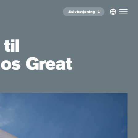
Selvbetjening
til
hos Great