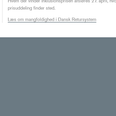
Hvem der vinder inklusionsprisen afsløres 27. april, h
prisuddeling finder sted.
Læs om mangfoldighed i Dansk Retursystem