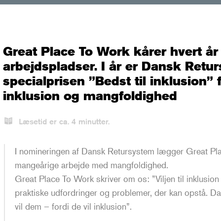
Great Place To Work kårer hvert år
arbejdspladser. I år er Dansk Retu
specialprisen ”Bedst til inklusion”
inklusion og mangfoldighed
En g
Læsetid er ca.
4
minutter.
I Dansk Re
I nomineringen af Dansk Retursystem lægger Great Pl
glade for
mangeårige arbejde med mangfoldighed.
første ga
Great Place To Work skriver om os: ”Viljen til inklusion 
Great Pla
praktiske udfordringer og problemer, der kan opstå. Da
Certificer
88% af me
vil dem – fordi de vil inklusion”.
at være.