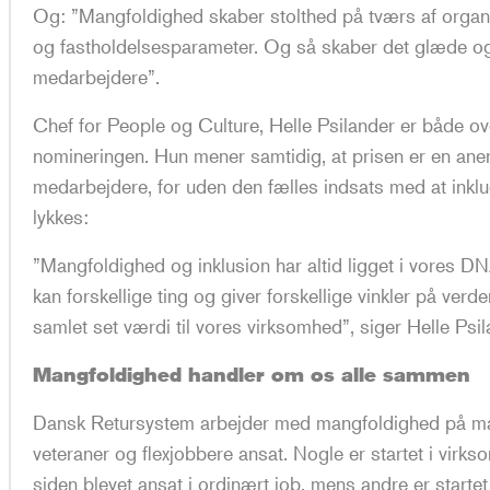
Og: ”Mangfoldighed skaber stolthed på tværs af organi
og fastholdelsesparameter. Og så skaber det glæde og 
Læs mere
medarbejdere”.
Chef for People og Culture, Helle Psilander er både ov
nomineringen. Hun mener samtidig, at prisen er en ane
medarbejdere, for uden den fælles indsats med at inklud
lykkes:
”Mangfoldighed og inklusion har altid ligget i vores DN
kan forskellige ting og giver forskellige vinkler på ver
samlet set værdi til vores virksomhed”, siger Helle Psil
Mangfoldighed handler om os alle sammen
Dansk Retursystem arbejder med mangfoldighed på man
veteraner og flexjobbere ansat. Nogle er startet i virk
siden blevet ansat i ordinært job, mens andre er starte