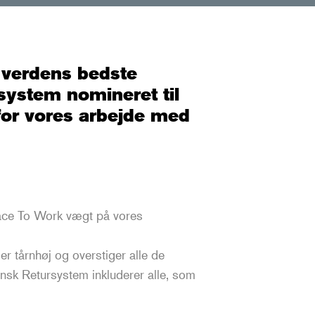
 verdens bedste
rsystem nomineret til
 for vores arbejde med
od arbejdsplads
tursystem er det vigtigt, at alle medarbejdere er
ace To Work vægt på vores
 at gå på arbejde. I 2021 blev Dansk Retursystem
ng certificeret som en god arbejdsplads gennem
er tårnhøj og overstiger alle de
ce to Work. I 2022 blev vi gencertificerede.
nsk Retursystem inkluderer alle, som
ingen har stor værdi for os som arbejdsplads.
darbejderne synes, at det er et rigtig godt sted