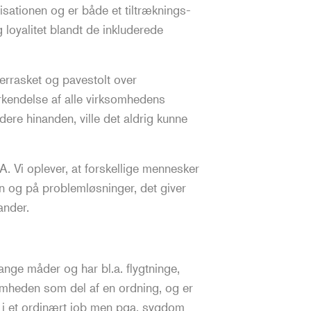
sationen og er både et tiltræknings-
loyalitet blandt de inkluderede
 om vores Great Place to Work
errasket og pavestolt over
rkendelse af alle virksomhedens
ere hinanden, ville det aldrig kunne
A. Vi oplever, at forskellige mennesker
den og på problemløsninger, det giver
ander.
ge måder og har bl.a. flygtninge,
somheden som del af en ordning, og er
t i et ordinært job men pga. sygdom