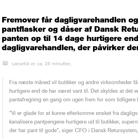
Fremover får dagligvarehandlen og 
pantflasker og dåser af Dansk Ret
panten op til 14 dage hurtigere end 
dagligvarehandlen, der påvirker dere
Læsetid er ca.
26
minutter.
Fra næste måned vil butikker og andre virksomheder få
hurtigere end de har været vant til. Det skyldes at det 
pantafregning en gang om ugen frem for som tidligere 
”Vi er glade for at kunne efterkomme ønsket fra dagligv
kanalisere pantpengene hurtigere ud til butikker, sup
der har pant til gode”, siger CFO i Dansk Retursyste