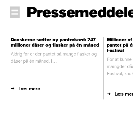
Pressemeddele
Danskerne sætter ny pantrekord: 247
Millioner af
millioner dåser og flasker på én måned
pantet på é
Festival
Aldrig før er der pantet så mange flasker og
For at kunne
dåser på én måned. I…
mængder dåse
Festival, knok
Læs mere
Læs me