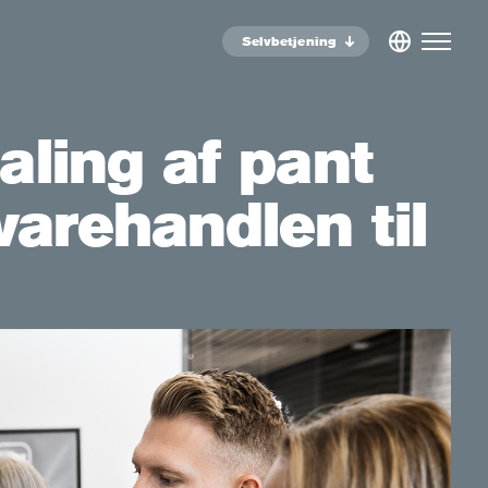
Selvbetjening
aling af pant
arehandlen til