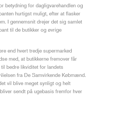
or betydning for dagligvarehandlen og
anten hurtigst muligt, efter at flasker
m. I gennemsnit drejer det sig samlet
nt til de butikker og øvrige
ere end hvert tredje supermarked
edse med, at butikkerne fremover får
il bedre likviditet for landets
nd Nielsen fra De Samvirkende Købmænd.
det vil blive meget synligt og helt
bliver sendt på ugebasis fremfor hver