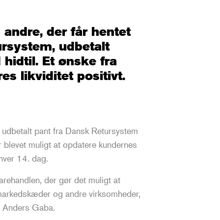
andre, der får hentet
ursystem, udbetalt
hidtil. Et ønske fra
s likviditet positivt.
 udbetalt pant fra Dansk Retursystem
er blevet muligt at opdatere kundernes
hver 14. dag.
arehandlen, der gør det muligt at
ermarkedskæder og andre virksomheder,
m, Anders Gaba.