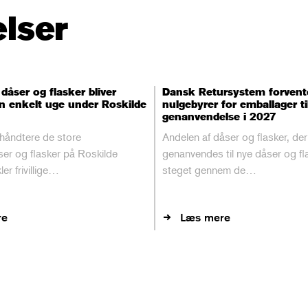
lser
 dåser og flasker bliver
Dansk Retursystem forvent
n enkelt uge under Roskilde
nulgebyrer for emballager ti
genanvendelse i 2027
 håndtere de store
Andelen af dåser og flasker, der
r og flasker på Roskilde
genanvendes til nye dåser og fla
ler frivillige…
steget gennem de…
re
Læs mere