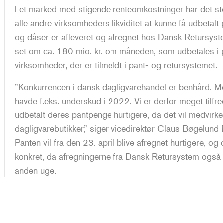
I et marked med stigende renteomkostninger har det st
alle andre virksomheders likviditet at kunne få udbetalt p
og dåser er afleveret og afregnet hos Dansk Retursyste
set om ca. 180 mio. kr. om måneden, som udbetales i pa
virksomheder, der er tilmeldt i pant- og retursystemet.
”Konkurrencen i dansk dagligvarehandel er benhård. M
havde f.eks. underskud i 2022. Vi er derfor meget tilfr
udbetalt deres pantpenge hurtigere, da det vil medvirke t
dagligvarebutikker,” siger vicedirektør Claus Bøgelu
Panten vil fra den 23. april blive afregnet hurtigere, og 
konkret, da afregningerne fra Dansk Retursystem også 
anden uge.