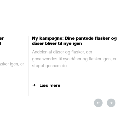
er
Ny kampagne: Dine pantede flasker og
l
dåser bliver til nye igen
Andelen af dåser og flasker, der
genanvendes til nye dåser og flasker igen, er
sker igen, er
steget gennem de…
Læs mere