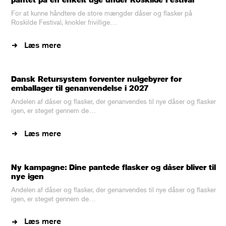
For at kunne håndtere de store mængder dåser og flasker på
Roskilde Festival, knokler frivillige…
Læs mere
Dansk Retursystem forventer nulgebyrer for
emballager til genanvendelse i 2027
Andelen af dåser og flasker, der genanvendes til nye dåser og flasker
igen, er steget gennem de…
Læs mere
Ny kampagne: Dine pantede flasker og dåser bliver til
nye igen
Andelen af dåser og flasker, der genanvendes til nye dåser og flasker
igen, er steget gennem de…
Læs mere