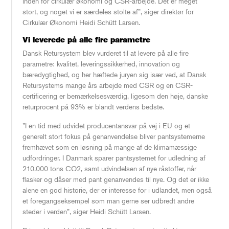
inden for cirkulær økonomi og CSR-arbejde. Det er meget
stort, og noget vi er særdeles stolte af”, siger direktør for
Cirkulær Økonomi Heidi Schütt Larsen.
Vi leverede på alle fire parametre
Dansk Retursystem blev vurderet til at levere på alle fire
parametre: kvalitet, leveringssikkerhed, innovation og
bæredygtighed, og her hæftede juryen sig især ved, at Dansk
Retursystems mange års arbejde med CSR og en CSR-
certificering er bemærkelsesværdig, ligesom den høje, danske
returprocent på 93% er blandt verdens bedste.
”I en tid med udvidet producentansvar på vej i EU og et
generelt stort fokus på genanvendelse bliver pantsystemerne
fremhævet som en løsning på mange af de klimamæssige
udfordringer. I Danmark sparer pantsystemet for udledning af
210.000 tons CO2, samt udvindelsen af nye råstoffer, når
flasker og dåser med pant genanvendes til nye. Og det er ikke
alene en god historie, der er interesse for i udlandet, men også
et foregangseksempel som man gerne ser udbredt andre
steder i verden”, siger Heidi Schütt Larsen.