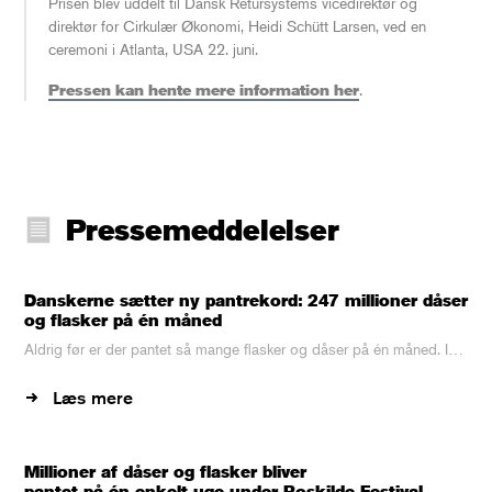
Prisen blev uddelt til Dansk Retursystems vicedirektør og
direktør for Cirkulær Økonomi, Heidi Schütt Larsen, ved en
ceremoni i Atlanta, USA 22. juni.
Pressen kan hente mere information her
.
Pressemeddelelser
Danskerne sætter ny pantrekord: 247 millioner dåser
og flasker på én måned
Aldrig før er der pantet så mange flasker og dåser på én måned. I…
Læs mere
Millioner af dåser og flasker bliver
pantet på én enkelt uge under Roskilde Festival