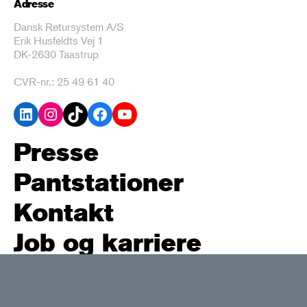
Adresse
Dansk Retursystem A/S
Erik Husfeldts Vej 1
DK-2630 Taastrup
CVR-nr.: 25 49 61 40
LinkedIn
Instagram
TikTok
Facebook
YouTube
Presse
Pantstationer
Kontakt
Job og karriere
Policy og høringssvar