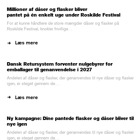
Millioner af dåser og flasker bliver
pantet på én enkelt uge under Roskilde Festival
For at kunne håndtere de store mængder dåser og flasker på
Roskilde Festival, knokler frivillige…
Læs mere
Dansk Retursystem forventer nulgebyrer for
emballager til genanvendelse i 2027
Andelen af dåser og flasker, der genanvendes til nye dåser og flasker
igen, er steget gennem de…
Læs mere
Ny kampagne: Dine pantede flasker og dåser bliver til
nye igen
Andelen af dåser og flasker, der genanvendes til nye dåser og flasker
igen, er steget gennem de…