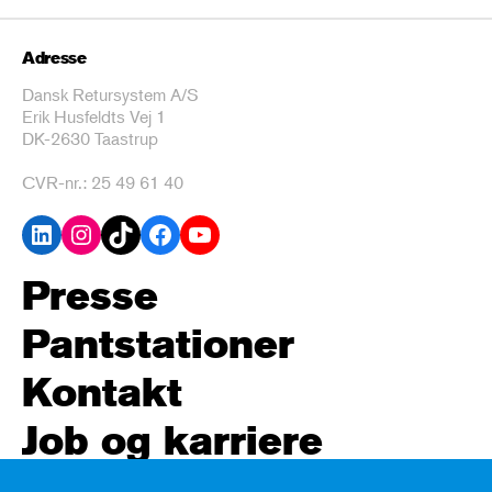
Adresse
Dansk Retursystem A/S
Erik Husfeldts Vej 1
DK-2630 Taastrup
CVR-nr.: 25 49 61 40
LinkedIn
Instagram
TikTok
Facebook
YouTube
Presse
Pantstationer
Kontakt
Job og karriere
Policy og høringssvar