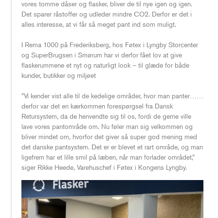
vores tomme dåser og flasker, bliver de til nye igen og igen.
Det sparer råstoffer og udleder mindre CO2. Derfor er det i
alles interesse, at vi får så meget pant ind som muligt.
I Rema 1000 på Frederiksberg, hos Føtex i Lyngby Storcenter
og SuperBrugsen i Smørum har vi derfor fået lov at give
flaskerummene et nyt og naturligt look – til glæde for både
kunder, butikker og miljøet
”Vi kender vist alle til de kedelige områder, hvor man panter……
derfor var det en kærkommen forespørgsel fra Dansk
Retursystem, da de henvendte sig til os, fordi de gerne ville
lave vores pantområde om. Nu føler man sig velkommen og
bliver mindet om, hvorfor det giver så super god mening med
det danske pantsystem. Det er er blevet et rart område, og man
ligefrem har et lille smil på læben, når man forlader området,”
siger Rikke Heede, Varehuschef i Føtex i Kongens Lyngby.