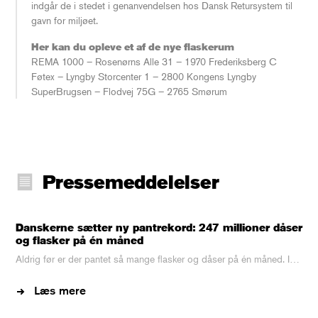
indgår de i stedet i genanvendelsen hos Dansk Retursystem til
gavn for miljøet.
Her kan du opleve et af de nye flaskerum
REMA 1000 – Rosenørns Alle 31 – 1970 Frederiksberg C
Føtex – Lyngby Storcenter 1 – 2800 Kongens Lyngby
SuperBrugsen – Flodvej 75G – 2765 Smørum
Pressemeddelelser
Danskerne sætter ny pantrekord: 247 millioner dåser
og flasker på én måned
Aldrig før er der pantet så mange flasker og dåser på én måned. I…
Læs mere