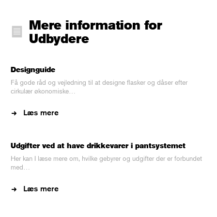
Mere information for
Udbydere
Designguide
Få gode råd og vejledning til at designe flasker og dåser efter
cirkulær økonomiske…
Læs mere
Udgifter ved at have drikkevarer i pantsystemet
Her kan I læse mere om, hvilke gebyrer og udgifter der er forbundet
med…
Læs mere