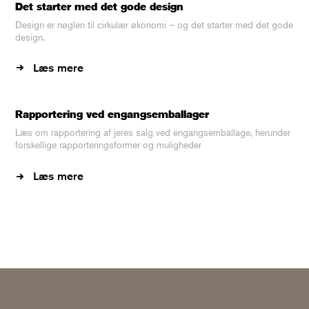
Det starter med det gode design
Design er nøglen til cirkulær økonomi – og det starter med det gode
design.
Læs mere
Rapportering ved engangsemballager
Læs om rapportering af jeres salg ved engangsemballage, herunder
forskellige rapporteringsformer og muligheder
Læs mere