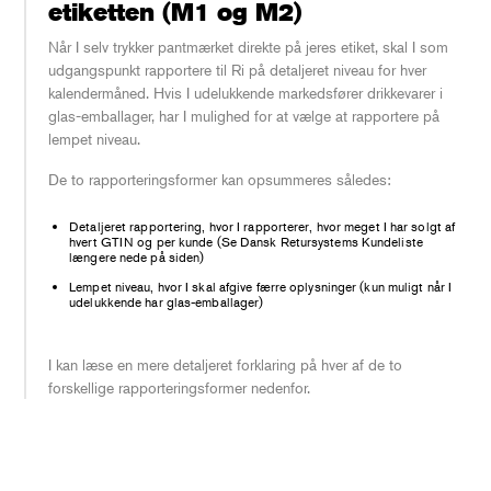
etiketten (M1 og M2)
Når I selv trykker pantmærket direkte på jeres etiket, skal I som
udgangspunkt rapportere til Ri på detaljeret niveau for hver
kalendermåned. Hvis I udelukkende markedsfører drikkevarer i
glas-emballager, har I mulighed for at vælge at rapportere på
lempet niveau.
De to rapporteringsformer kan opsummeres således:
Detaljeret rapportering, hvor I rapporterer, hvor meget I har solgt af
hvert GTIN og per kunde (Se Dansk Retursystems Kundeliste
længere nede på siden)
Lempet niveau, hvor I skal afgive færre oplysninger (kun muligt når I
udelukkende har glas-emballager)
I kan læse en mere detaljeret forklaring på hver af de to
forskellige rapporteringsformer nedenfor.