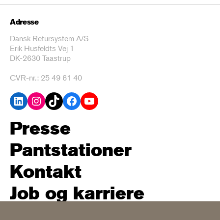
Adresse
Dansk Retursystem A/S
Erik Husfeldts Vej 1
DK-2630 Taastrup
CVR-nr.: 25 49 61 40
LinkedIn
Instagram
TikTok
Facebook
YouTube
Presse
Pantstationer
Kontakt
Job og karriere
Policy og høringssvar