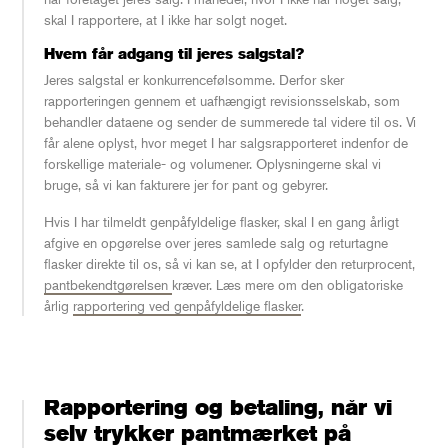
skal I rapportere, at I ikke har solgt noget.
Hvem får adgang til jeres salgstal?
Jeres salgstal er konkurrencefølsomme. Derfor sker
rapporteringen gennem et uafhængigt revisionsselskab, som
behandler dataene og sender de summerede tal videre til os. Vi
får alene oplyst, hvor meget I har salgsrapporteret indenfor de
forskellige materiale- og volumener. Oplysningerne skal vi
bruge, så vi kan fakturere jer for pant og gebyrer.
Hvis I har tilmeldt genpåfyldelige flasker, skal I en gang årligt
afgive en opgørelse over jeres samlede salg og returtagne
flasker direkte til os, så vi kan se, at I opfylder den returprocent,
pantbekendtgørelsen
kræver. Læs mere om den obligatoriske
årlig
rapportering ved genpåfyldelige flasker
.
Rapportering og betaling, når vi
selv trykker pantmærket på