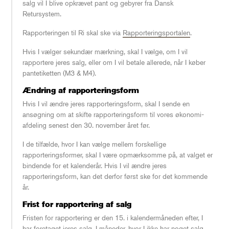
salg vil I blive opkrævet pant og gebyrer fra Dansk
Retursystem.
Rapporteringen til Ri skal ske via
Rapporteringsportalen
.
Hvis I vælger sekundær mærkning, skal I vælge, om I vil
rapportere jeres salg, eller om I vil betale allerede, når I køber
pantetiketten (M3 & M4).
Ændring af rapporteringsform
Hvis I vil ændre jeres rapporteringsform, skal I sende en
ansøgning om at skifte rapporteringsform til vores økonomi-
afdeling senest den 30. november året før.
I de tilfælde, hvor I kan vælge mellem forskellige
rapporteringsformer, skal I være opmærksomme på, at valget er
bindende for et kalenderår. Hvis I vil ændre jeres
rapporteringsform, kan det derfor først ske for det kommende
år.
Frist for rapportering af salg
Fristen for rapportering er den 15. i kalendermåneden efter, I
har foretaget jeres salg. I måneder, hvor I ikke har noget salg,