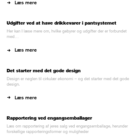
Læs mere
Udgifter ved at have drikkevarer i pantsystemet
Her kan I læse mere om, hvilke gebyrer og udgifter der er forbundet
med…
Læs mere
Det starter med det gode design
Design er nøglen til cirkulær økonomi – og det starter med det gode
design.
Læs mere
Rapportering ved engangsemballager
Læs om rapportering af jeres salg ved engangsemballage, herunder
forskellige rapporteringsformer og muligheder