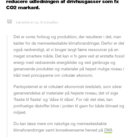
reducere udledningen af drivhusgasser som fx
CO2 markant.
Læsetid er ca.
8
minutter.
Det er vores forbrug og produktion, der resulterer i det, man
kalder for de menneskeskabte klimaforandringer. Derfor er det
også nødvendigt, at vi bruger langt færre ressourcer på en
meget smartere måde. Det kan vi fx gøre ved at erstatte fossil
energi med vedvarende energikilder og ved genbruge og
genanvende produkter og materialer på højest mulige niveau i
tråd med principperne om cirkulær økonomi.
Pantsystemet er et cirkulært økonomisk kredsløb, som sikrer
genanvendelse af materialer på højeste niveau, det vil sige
’flaske til flaske’ og ’dåse til dåse’. For når det sker, kan
jomfruelige råstoffer blive i jorden til gavn for både klimaet og
miljøet.
Du kan læse mere om naturlige og menneskeskabte
klimaforandringer samt konsekvenserne herved på
DMI
.