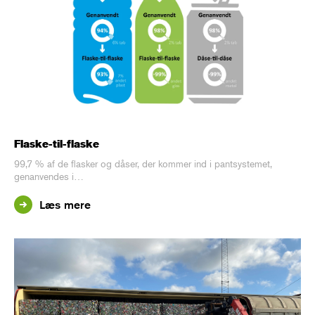
Flaske-til-flaske
99,7 % af de flasker og dåser, der kommer ind i pantsystemet,
genanvendes i…
Læs mere