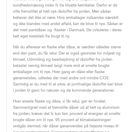
sundhedsmæssig risiko fx fra tilsatte kemikalier. Derfor er de
ofte fremstillet af helt nye råstoffer fra jorden. Men sådan
behøver det ikke at være. Hvis emballager indsamles særskilt
og ikke blandes med andet affald, kan de blive til nye. Sådan er
det med pantdåser og -flasker i Danmark. De cirkuleres i deres
helt eget kredsløb fra brugt til ny.
Når du afleverer en flaske eller dåse, er værdien således større
end den pant, du får retur. Der er også gevinster for miljøet og
klimaet. Udvinding og bearbejdning af råstoffer fra jorden
belaster nemlig klimaet langt mere end at smelte brugte
emballager om til nye. Hver gang en dåse eller flaske
genanvendes, udledes der med andre ord mindre CO2.
Samtidig er du med til at sikre, at jomfruelige råstoffer kan blive
i jorden til gavn for naturen og de kommende generationer.
Hver eneste flaske og dåse, vi får retur, gør en forskel.
Sammenlignet med at fremstille dåser ud af helt ny aluminium
fra jorden, kræver det fx kun fem procent af energien at smelte
brugte dåser om til nye. 95 procent af klimabelastningen
undgås dermed, når dåser genanvendes på højeste niveau til
nye via pantsystemet. Genanvendelse af plastflasker og