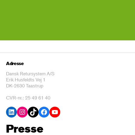
Adresse
Dansk Retursystem A/S
Erik Husfeldts Vej 1
DK-2630 Taastrup
CVR-nr.: 25 49 61 40
LinkedIn
Instagram
TikTok
Facebook
YouTube
Presse