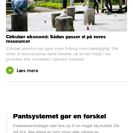
Cirkulær økonomi: Sådan passer vi på vores
ressourcer
Cirkulær økonomi kan gøre vores forbrug mere bæredygtigt. Det
sikrer, at ressourcernes værdi bevares, så de kan indgå i nye
produkter eller omsættes i naturens kredsløb.
Læs mere
Pantsystemet gør en forskel
Fødevareemballager skal leve op til en meget høj kvalitet. De
må bl.a. ikke afgive en grim smag eller udgøre en