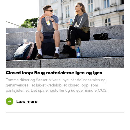
Closed loop: Brug materialerne igen og igen
Tomme dåser og flasker bliver til nye, når de indsamles og
genanvendes i et lukket kredsløb, et closed loop, som
pantsystemet. Det sparer råstoffer og udleder mindre CO2.
Læs mere