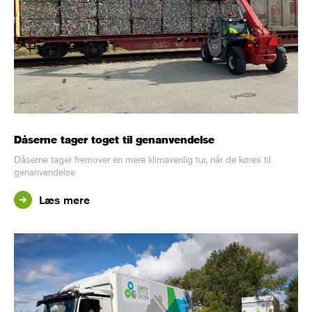
Dåserne tager toget til genanvendelse
Dåserne tager fremover en mere klimavenlig tur, når de køres til
genanvendelse
Læs mere