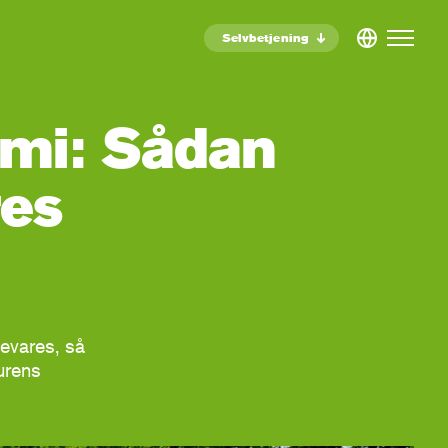
Selvbetjening
mi: Sådan
res
bevares, så
urens