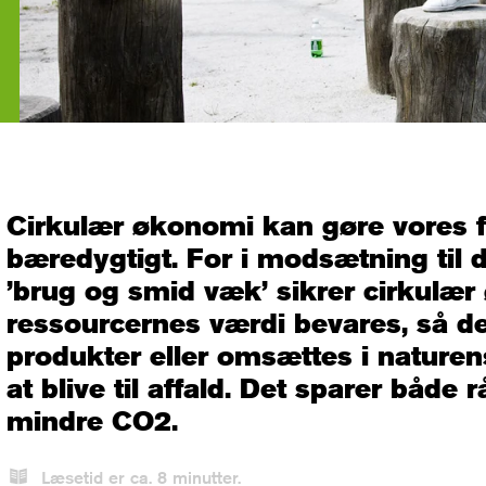
Cirkulær økonomi kan gøre vores 
bæredygtigt. For i modsætning til
’brug og smid væk’ sikrer cirkulær
ressourcernes værdi bevares, så de
produkter eller omsættes i naturens
at blive til affald. Det sparer både 
mindre CO2.
Læsetid er ca.
8
minutter.