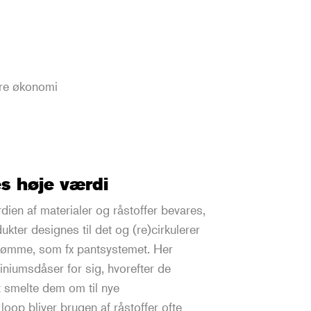
ære økonomi
s høje værdi
ien af materialer og råstoffer bevares,
kter designes til det og (re)cirkulerer
strømme, som fx pantsystemet. Her
iniumsdåser for sig, hvorefter de
t smelte dem om til nye
loop bliver brugen af råstoffer ofte