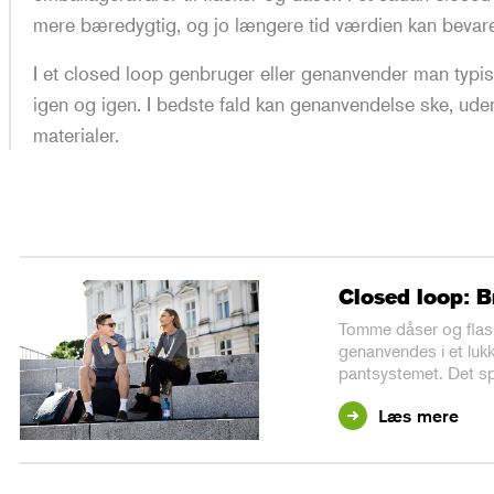
mere bæredygtig, og jo længere tid værdien kan bevares
I et closed loop genbruger eller genanvender man typis
igen og igen. I bedste fald kan genanvendelse ske, uden
materialer.
Closed loop: B
Tomme dåser og flaske
genanvendes i et luk
pantsystemet. Det sp
Læs mere