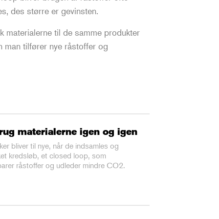
, des større er gevinsten.
k materialerne til de samme produkter
 man tilfører nye råstoffer og
rug materialerne igen og igen
r bliver til nye, når de indsamles og
ket kredsløb, et closed loop, som
arer råstoffer og udleder mindre CO2.