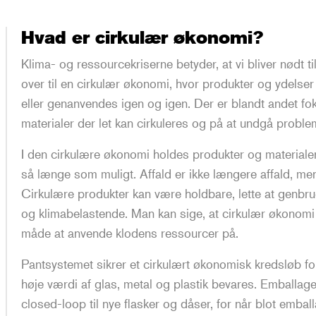
Hvad er cirkulær økonomi?
Klima- og ressourcekriserne betyder, at vi bliver nødt 
over til en cirkulær økonomi, hvor produkter og ydelse
eller genanvendes igen og igen. Der er blandt andet fo
materialer der let kan cirkuleres og på at undgå probl
I den cirkulære økonomi holdes produkter og materiale
så længe som muligt. Affald er ikke længere affald, me
Cirkulære produkter kan være holdbare, lette at genbr
og klimabelastende. Man kan sige, at cirkulær økonomi
måde at anvende klodens ressourcer på.
Pantsystemet sikrer et cirkulært økonomisk kredsløb fo
høje værdi af glas, metal og plastik bevares. Emballa
closed-loop til nye flasker og dåser, for når blot embal