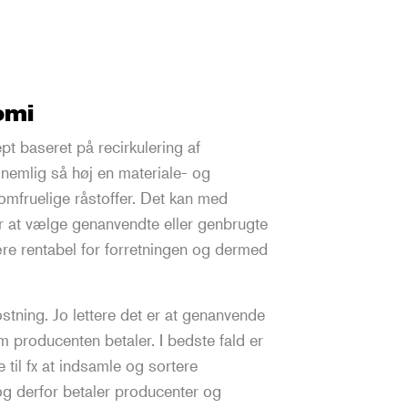
omi
t baseret på recirkulering af
 nemlig så høj en materiale- og
omfruelige råstoffer. Det kan med
r at vælge genanvendte eller genbrugte
re rentabel for forretningen og dermed
tning. Jo lettere det er at genanvende
om producenten betaler. I bedste fald er
til fx at indsamle og sortere
og derfor betaler producenter og