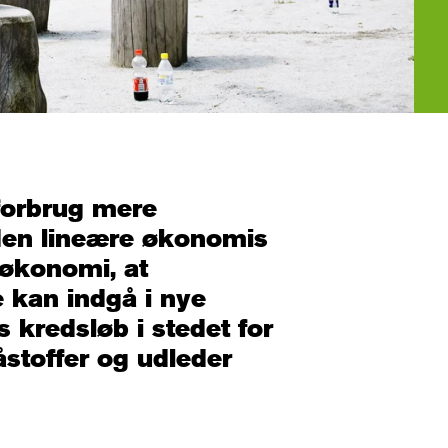
forbrug mere
 den lineære økonomis
 økonomi, at
 kan indgå i nye
 kredsløb i stedet for
råstoffer og udleder