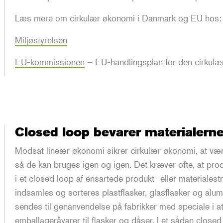
Læs mere om cirkulær økonomi i Danmark og EU hos:
Miljøstyrelsen
EU-kommissionen
– EU-handlingsplan for den cirkul
Closed loop bevarer materialerne
Modsat lineær økonomi sikrer cirkulær økonomi, at værd
så de kan bruges igen og igen. Det kræver ofte, at produ
i et closed loop af ensartede produkt- eller materiale
indsamles og sorteres plastflasker, glasflasker og alum
sendes til genanvendelse på fabrikker med speciale i a
emballageråvarer til flasker og dåser. I et sådan closed 